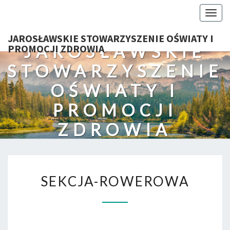
Togg
navig
JAROSŁAWSKIE STOWARZYSZENIE OŚWIATY I
JAROSŁAWSKIE
PROMOCJI ZDROWIA
STOWARZYSZENIE
OŚWIATY I
PROMOCJI
ZDROWIA
SEKCJA-
SEKCJA-ROWEROWA
ROWEROWA