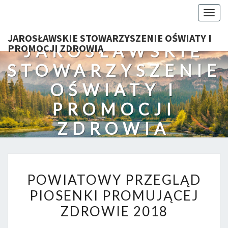
Togg
navig
JAROSŁAWSKIE STOWARZYSZENIE OŚWIATY I
JAROSŁAWSKIE
PROMOCJI ZDROWIA
STOWARZYSZENIE
OŚWIATY I
PROMOCJI
ZDROWIA
POWIATOWY
POWIATOWY PRZEGLĄD
PRZEGLĄD
PIOSENKI PROMUJĄCEJ
PIOSENKI
ZDROWIE 2018
PROMUJĄCEJ
ZDROWIE