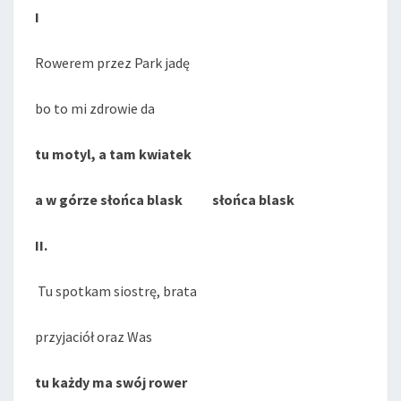
I
Rowerem przez Park jadę
bo to mi zdrowie da
tu motyl, a tam kwiatek
a w górze słońca blask słońca blask
II.
Tu spotkam siostrę, brata
przyjaciół oraz Was
tu każdy ma swój rower