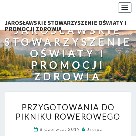
Togg
navig
JAROSŁAWSKIE STOWARZYSZENIE OŚWIATY I
JAROSŁAWSKIE
PROMOCJI ZDROWIA
STOWARZYSZENIE
OŚWIATY I
PROMOCJI
ZDROWIA
PRZYGOTOWANIA
PRZYGOTOWANIA DO
DO
PIKNIKU ROWEROWEGO
PIKNIKU
ROWEROWEGO
8 Czerwca, 2019
Jsoipz