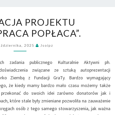
REALIZACJA
ACJA PROJEKTU
PROJEKTU
RACA POPŁACA”.
„WSPÓŁPRACA POPŁACA”.
aździernika, 2025
Jsoipz
h zadania publicznego Kulturalnie Aktywni ph.
doświadczenia związane ze sztuką autoprezentacji
órko Ziembą z Fundacji GraTy. Bardzo wymagający
ego, że kiedy mamy bardzo mało czasu możemy także
i przekonać do swoich idei zarówno donatorów jak i
ach, które stale były zmieniane pozwoliła na zauważenie
 kręgach osób z tego samego stowarzyszenia, jak ważna