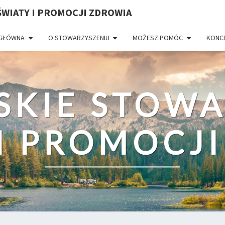
WIATY I PROMOCJI ZDROWIA
 GŁÓWNA
O STOWARZYSZENIU
MOŻESZ POMÓC
KONC
SKIE STOWA
I PROMOCJ