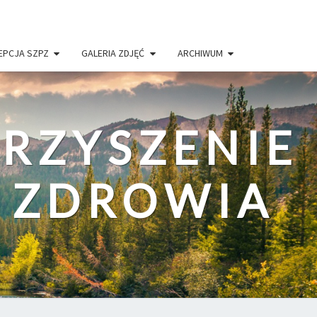
EPCJA SZPZ
GALERIA ZDJĘĆ
ARCHIWUM
RZYSZENIE
I ZDROWIA