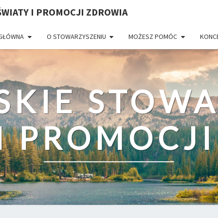
WIATY I PROMOCJI ZDROWIA
 GŁÓWNA
O STOWARZYSZENIU
MOŻESZ POMÓC
KONC
SKIE STOWA
I PROMOCJ