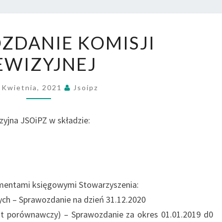
SPRAWOZDANIE
ZDANIE KOMISJI
KOMISJI
EWIZYJNEJ
REWIZYJNEJ
 Kwietnia, 2021
Jsoipz
zyjna JSOiPZ w składzie:
umentami księgowymi Stowarzyszenia:
wych – Sprawozdanie na dzień 31.12.2020
ant porównawczy) – Sprawozdanie za okres 01.01.2019 d0