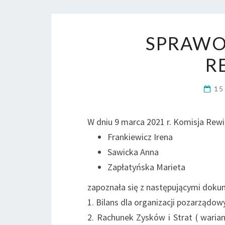
SPRAWO
R
15
W dniu 9 marca 2021 r. Komisja Rewi
Frankiewicz Irena
Sawicka Anna
Zapłatyńska Marieta
zapoznała się z następującymi dok
1. Bilans dla organizacji pozarządo
2. Rachunek Zysków i Strat ( wari