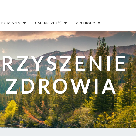
EPCJA SZPZ
GALERIA ZDJĘĆ
ARCHIWUM
RZYSZENIE
I ZDROWIA