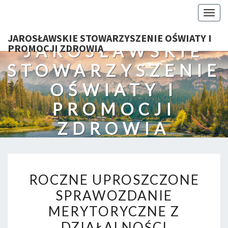
Togg
navig
JAROSŁAWSKIE STOWARZYSZENIE OŚWIATY I
JAROSŁAWSKIE
PROMOCJI ZDROWIA
STOWARZYSZENIE
OŚWIATY I
PROMOCJI
ZDROWIA
ROCZNE
ROCZNE UPROSZCZONE
UPROSZCZONE
SPRAWOZDANIE
SPRAWOZDANIE
MERYTORYCZNE Z
MERYTORYCZNE
Z
DZIAŁALNOŚCI