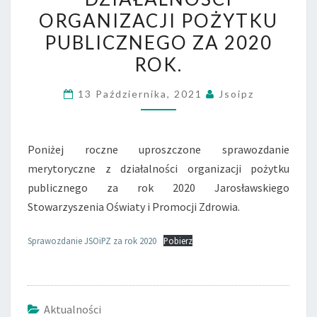
DZIAŁALNOŚCI
ORGANIZACJI POŻYTKU
ORGANIZACJI
PUBLICZNEGO ZA 2020
POŻYTKU
ROK.
PUBLICZNEGO
ZA
13 Października, 2021
Jsoipz
2020
ROK.
Poniżej roczne uproszczone sprawozdanie
merytoryczne z działalności organizacji pożytku
publicznego za rok 2020 Jarosławskiego
Stowarzyszenia Oświaty i Promocji Zdrowia.
Sprawozdanie JSOiPZ za rok 2020
Pobierz
Aktualności