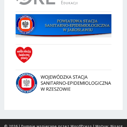
© 2026
|
Dumnie wspierane przez
WordPress
|
Motyw:
Nisarg