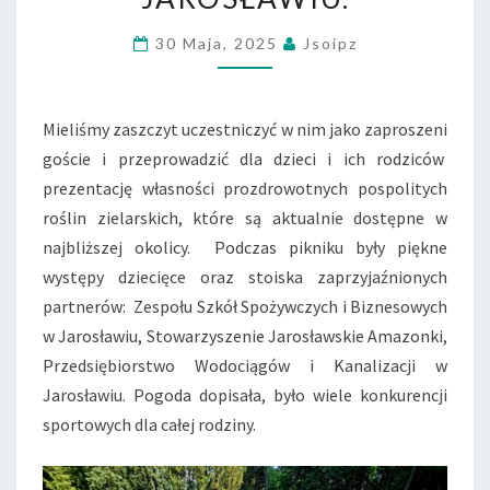
RODZINNY
30 Maja, 2025
Jsoipz
W
MIEJSKIM
PRZEDSZKOLU
Mieliśmy zaszczyt uczestniczyć w nim jako zaproszeni
NR
goście i przeprowadzić dla dzieci i ich rodziców
12
prezentację własności prozdrowotnych pospolitych
W
roślin zielarskich, które są aktualnie dostępne w
JAROSŁAWIU.
najbliższej okolicy. Podczas pikniku były piękne
występy dziecięce oraz stoiska zaprzyjaźnionych
partnerów: Zespołu Szkół Spożywczych i Biznesowych
w Jarosławiu, Stowarzyszenie Jarosławskie Amazonki,
Przedsiębiorstwo Wodociągów i Kanalizacji w
Jarosławiu. Pogoda dopisała, było wiele konkurencji
sportowych dla całej rodziny.