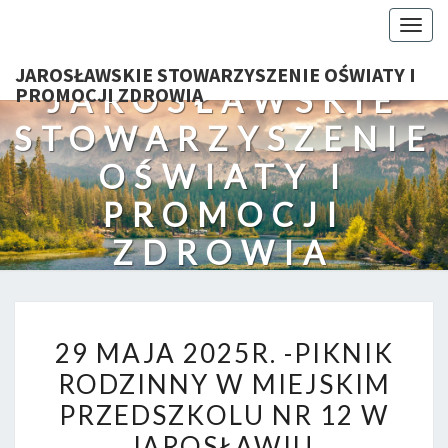
Togg
navig
JAROSŁAWSKIE STOWARZYSZENIE OŚWIATY I
JAROSŁAWSKIE
PROMOCJI ZDROWIA
STOWARZYSZENIE
OŚWIATY I
PROMOCJI
ZDROWIA
29
29 MAJA 2025R. -PIKNIK
MAJA
RODZINNY W MIEJSKIM
2025R.
PRZEDSZKOLU NR 12 W
-
PIKNIK
JAROSŁAWIU.