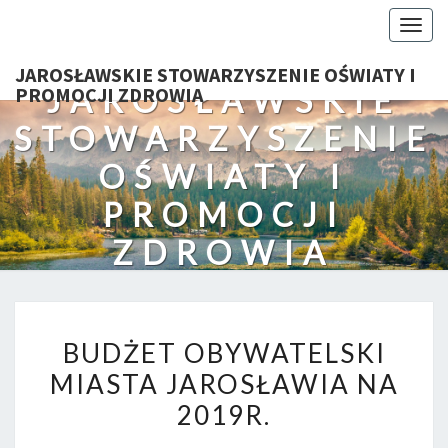
Togg
navig
JAROSŁAWSKIE STOWARZYSZENIE OŚWIATY I
JAROSŁAWSKIE
PROMOCJI ZDROWIA
STOWARZYSZENIE
OŚWIATY I
PROMOCJI
ZDROWIA
BUDŻET
BUDŻET OBYWATELSKI
OBYWATELSKI
MIASTA JAROSŁAWIA NA
MIASTA
2019R.
JAROSŁAWIA
NA