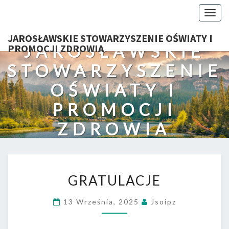
Togg
navig
JAROSŁAWSKIE STOWARZYSZENIE OŚWIATY I
JAROSŁAWSKIE
PROMOCJI ZDROWIA
STOWARZYSZENIE
OŚWIATY I
PROMOCJI
ZDROWIA
GRATULACJE
GRATULACJE
13 Września, 2025
Jsoipz