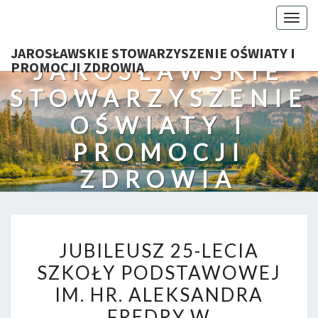
Togg
navig
JAROSŁAWSKIE STOWARZYSZENIE OŚWIATY I
JAROSŁAWSKIE
PROMOCJI ZDROWIA
STOWARZYSZENIE
OŚWIATY I
PROMOCJI
ZDROWIA
JUBILEUSZ
JUBILEUSZ 25-LECIA
25-
SZKOŁY PODSTAWOWEJ
LECIA
IM. HR. ALEKSANDRA
SZKOŁY
PODSTAWOWEJ
FREDRY W