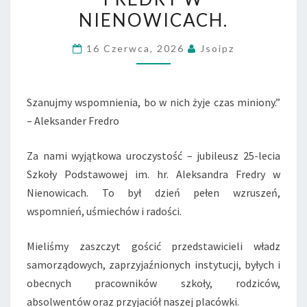
IM.
NIENOWICACH.
HR.
ALEKSANDRA
16 Czerwca, 2026
Jsoipz
FREDRY
W
Szanujmy wspomnienia, bo w nich żyje czas miniony.”
NIENOWICACH.
– Aleksander Fredro
Za nami wyjątkowa uroczystość – jubileusz 25-lecia
Szkoły Podstawowej im. hr. Aleksandra Fredry w
Nienowicach. To był dzień pełen wzruszeń,
wspomnień, uśmiechów i radości.
Mieliśmy zaszczyt gościć przedstawicieli władz
samorządowych, zaprzyjaźnionych instytucji, byłych i
obecnych pracowników szkoły, rodziców,
absolwentów oraz przyjaciół naszej placówki.