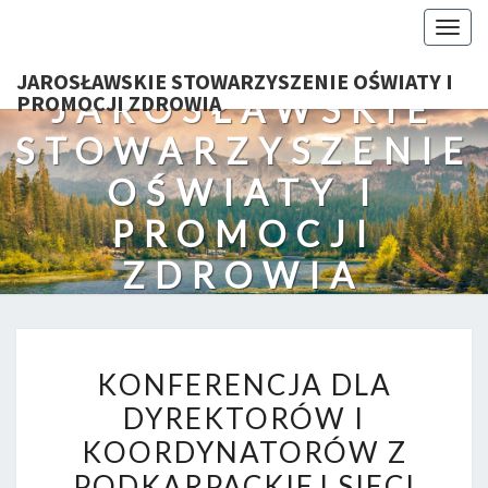
Togg
navig
JAROSŁAWSKIE STOWARZYSZENIE OŚWIATY I
JAROSŁAWSKIE
PROMOCJI ZDROWIA
STOWARZYSZENIE
OŚWIATY I
PROMOCJI
ZDROWIA
KONFERENCJA
KONFERENCJA DLA
DLA
DYREKTORÓW I
DYREKTORÓW I
KOORDYNATORÓW Z
KOORDYNATORÓW Z
PODKARPACKIEJ
PODKARPACKIEJ SIECI