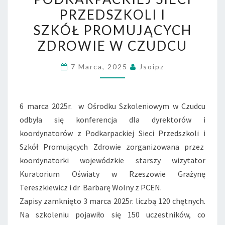
SIECI
PRZEDSZKOLI I
PRZEDSZKOLI
SZKÓŁ PROMUJĄCYCH
I
ZDROWIE W CZUDCU
SZKÓŁ PROMUJĄCYCH
ZDROWIE
7 Marca, 2025
Jsoipz
W
CZUDCU
6 marca 2025r. w Ośrodku Szkoleniowym w Czudcu
odbyła się konferencja dla dyrektorów i
koordynatorów z Podkarpackiej Sieci Przedszkoli i
Szkół Promujących Zdrowie zorganizowana przez
koordynatorki wojewódzkie starszy wizytator
Kuratorium Oświaty w Rzeszowie Grażynę
Tereszkiewicz i dr Barbarę Wolny z PCEN.
Zapisy zamknięto 3 marca 2025r. liczbą 120 chętnych.
Na szkoleniu pojawiło się 150 uczestników, co