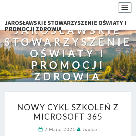
Togg
navig
JAROSŁAWSKIE STOWARZYSZENIE OŚWIATY I
JAROSŁAWSKIE
PROMOCJI ZDROWIA
STOWARZYSZENIE
OŚWIATY I
PROMOCJI
ZDROWIA
NOWY
NOWY CYKL SZKOLEŃ Z
CYKL
MICROSOFT 365
SZKOLEŃ
Z
7 Maja, 2021
Jsoipz
MICROSOFT