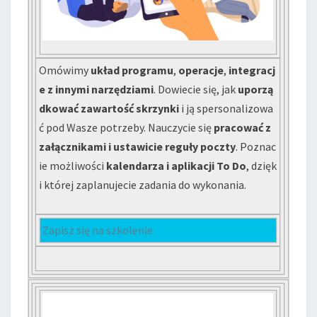
Omówimy
układ programu
,
operacje
,
integracj
e z innymi narzędziami
. Dowiecie się, jak
uporzą
dkować zawartość skrzynki
i ją spersonalizowa
ć pod Wasze potrzeby. Nauczycie się
pracować z
załącznikami i ustawicie reguły poczty
. Poznac
ie możliwości
kalendarza i aplikacji To Do
, dzięk
i której zaplanujecie zadania do wykonania.
Zapisz się na szkolenie