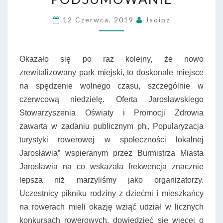
KÓŁKACH”-
12 Czerwca, 2019
Jsoipz
PODSUMOWANIE
Okazało się po raz kolejny, że nowo
zrewitalizowany park miejski, to doskonale miejsce
na spędzenie wolnego czasu, szczególnie w
czerwcową niedzielę. Oferta Jarosławskiego
Stowarzyszenia Oświaty i Promocji Zdrowia
zawarta w zadaniu publicznym ph„
Popularyzacja
turystyki rowerowej w społeczności lokalnej
Jarosławia”
wspieranym przez Burmistrza Miasta
Jarosławia na co wskazała frekwencja znacznie
lepsza niż marzyliśmy jako organizatorzy.
Uczestnicy pikniku rodziny z dziećmi i mieszkańcy
na rowerach mieli okazję wziąć udział w licznych
konkursach rowerowych, dowiedzieć się więcej o