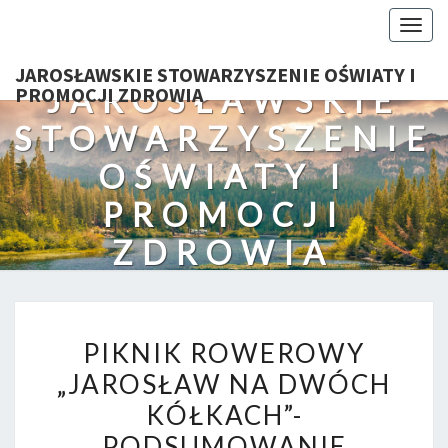
Togg
navig
JAROSŁAWSKIE STOWARZYSZENIE OŚWIATY I
JAROSŁAWSKIE
PROMOCJI ZDROWIA
STOWARZYSZENIE
OŚWIATY I
PROMOCJI
ZDROWIA
PIKNIK
PIKNIK ROWEROWY
ROWEROWY
„JAROSŁAW NA DWÓCH
„JAROSŁAW
KÓŁKACH”-
NA
DWÓCH
PODSUMOWANIE