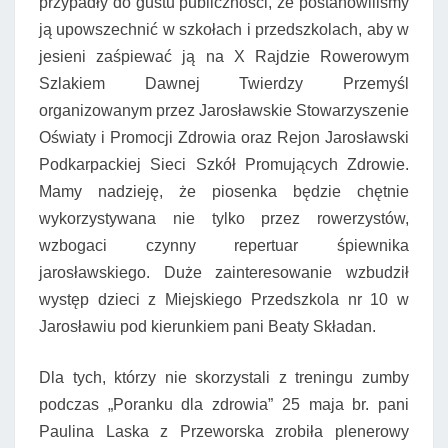
przypadły do gustu publiczności, że postanowiliśmy
ją upowszechnić w szkołach i przedszkolach, aby w
jesieni zaśpiewać ją na X Rajdzie Rowerowym
Szlakiem Dawnej Twierdzy Przemyśl
organizowanym przez Jarosławskie Stowarzyszenie
Oświaty i Promocji Zdrowia oraz Rejon Jarosławski
Podkarpackiej Sieci Szkół Promujących Zdrowie.
Mamy nadzieję, że piosenka będzie chętnie
wykorzystywana nie tylko przez rowerzystów,
wzbogaci czynny repertuar śpiewnika
jarosławskiego. Duże zainteresowanie wzbudził
występ dzieci z Miejskiego Przedszkola nr 10 w
Jarosławiu pod kierunkiem pani Beaty Składan.
Dla tych, którzy nie skorzystali z treningu zumby
podczas „Poranku dla zdrowia” 25 maja br. pani
Paulina Laska z Przeworska zrobiła plenerowy