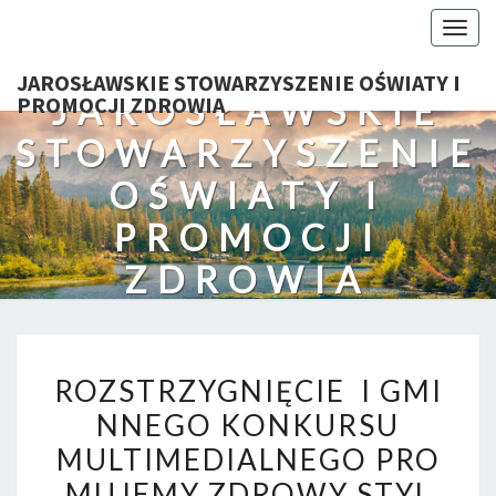
Togg
navig
JAROSŁAWSKIE STOWARZYSZENIE OŚWIATY I
JAROSŁAWSKIE
PROMOCJI ZDROWIA
STOWARZYSZENIE
OŚWIATY I
PROMOCJI
ZDROWIA
ROZSTRZYGNIĘCIE I GMI
ROZSTRZYGNIĘCIE I GMI
KONKURSU
NNEGO KONKURSU
MULTIMEDIALNEGO PROM
MULTIMEDIALNEGO PRO
ZDROWY
STYL
MUJEMY ZDROWY STYL