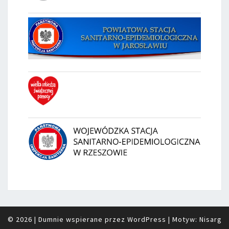
© 2026
|
Dumnie wspierane przez
WordPress
|
Motyw:
Nisarg