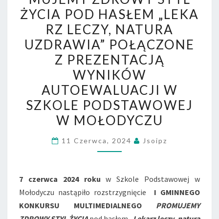
ŻYCIA POD HASŁEM „LEK
ŻYCIA POD HASŁEM „LEKA
LECZY,
RZ LECZY, NATURA
NATURA
UZDRAWIA” POŁĄCZONE
UZDRAWIA”
Z PREZENTACJĄ
POŁĄCZONE
WYNIKÓW
Z
AUTOEWALUACJI W
PREZENTACJĄ
WYNIKÓW
SZKOLE PODSTAWOWEJ
AUTOEWALUACJI W
W MOŁODYCZU
SZKOLE
PODSTAWOWEJ
11 Czerwca, 2024
Jsoipz
W
MOŁODYCZU
7 czerwca 2024 roku
w Szkole Podstawowej w
Mołodyczu nastąpiło rozstrzygnięcie
I GMINNEGO
KONKURSU MULTIMEDIALNEGO
PROMUJEMY
ZDROWY STYL ŻYCIA
pod hasłem „
Lekarz leczy, natura