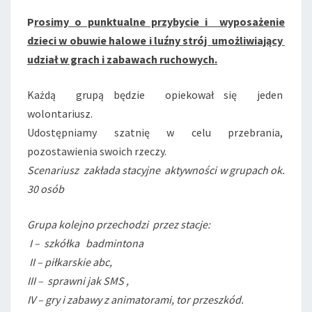
P
rosimy o punktualne przybycie i wyposażenie
dzieci w obuwie halowe i luźny strój umożliwiający
udział
w grach i zabawach ruchowych.
Każdą grupą będzie opiekował się jeden
wolontariusz.
Udostępniamy szatnię w celu przebrania,
pozostawienia swoich rzeczy.
Scenariusz zakłada stacyjne aktywności w grupach ok.
30 osób
Grupa kolejno przechodzi przez stacje:
I – szkółka badmintona
II – piłkarskie abc,
III – sprawni jak SMS ,
IV – gry i zabawy z animatorami, tor przeszkód.