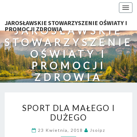
Togg
navig
JAROSŁAWSKIE STOWARZYSZENIE OŚWIATY I
JAROSŁAWSKIE
PROMOCJI ZDROWIA
STOWARZYSZENIE
OŚWIATY I
PROMOCJI
ZDROWIA
SPORT
SPORT DLA MAŁEGO I
DLA
DUŻEGO
MAŁEGO
I
23 Kwietnia, 2018
Jsoipz
DUŻEGO