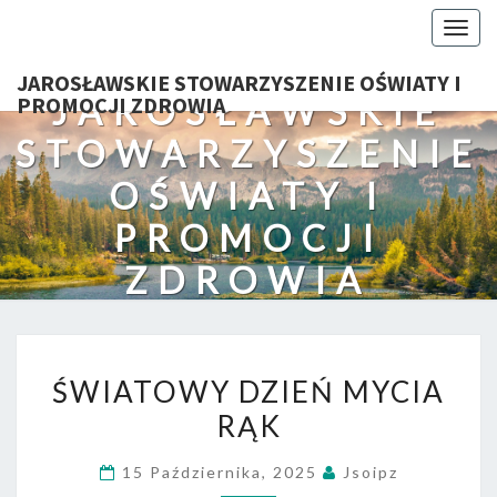
Togg
navig
JAROSŁAWSKIE STOWARZYSZENIE OŚWIATY I
JAROSŁAWSKIE
PROMOCJI ZDROWIA
STOWARZYSZENIE
OŚWIATY I
PROMOCJI
ZDROWIA
ŚWIATOWY
ŚWIATOWY DZIEŃ MYCIA
DZIEŃ
RĄK
MYCIA
RĄK
15 Października, 2025
Jsoipz