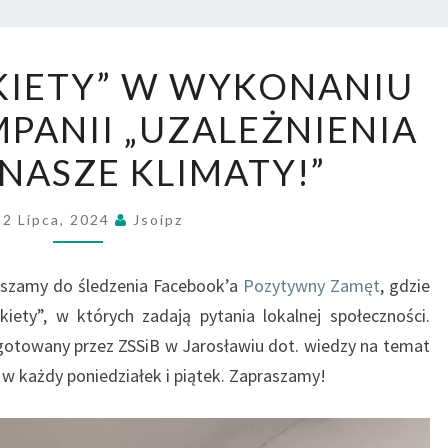
„ULICZNE
KIETY” W WYKONANIU
ANKIETY”
PANII „UZALEŻNIENIA
W
WYKONANIU
 NASZE KLIMATY!”
LIDERÓW
KAMPANII
12 Lipca, 2024
Jsoipz
„UZALEŻNIENIA
–
aszamy do śledzenia Facebook’a
Pozytywny Zamęt
, gdzie
TO
nkiety”, w których zadają pytania lokalnej społeczności.
NIE
gotowany przez ZSSiB w Jarosławiu dot. wiedzy na temat
NASZE
 w każdy poniedziałek i piątek. Zapraszamy!
KLIMATY!”