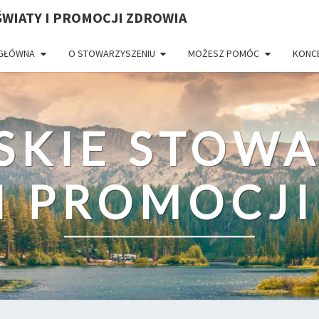
WIATY I PROMOCJI ZDROWIA
 GŁÓWNA
O STOWARZYSZENIU
MOŻESZ POMÓC
KONC
SKIE STOWA
I PROMOCJ