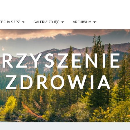
EPCJA SZPZ
GALERIA ZDJĘĆ
ARCHIWUM
RZYSZENIE
I ZDROWIA