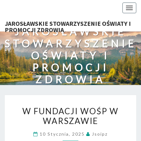
Togg
navig
JAROSŁAWSKIE STOWARZYSZENIE OŚWIATY I
JAROSŁAWSKIE
PROMOCJI ZDROWIA
STOWARZYSZENIE
OŚWIATY I
PROMOCJI
ZDROWIA
W
W FUNDACJI WOŚP W
FUNDACJI
WARSZAWIE
WOŚP
W
10 Stycznia, 2025
Jsoipz
WARSZAWIE