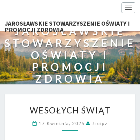
Togg
navig
JAROSŁAWSKIE STOWARZYSZENIE OŚWIATY I
JAROSŁAWSKIE
PROMOCJI ZDROWIA
STOWARZYSZENIE
OŚWIATY I
PROMOCJI
ZDROWIA
WESOŁYCH
WESOŁYCH ŚWIĄT
ŚWIĄT
17 Kwietnia, 2025
Jsoipz