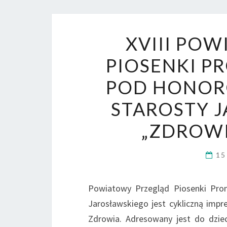
XVIII PO
PIOSENKI P
POD HONOR
STAROSTY J
„ZDROWI
15
Powiatowy Przegląd Piosenki Pro
Jarosławskiego jest cykliczną imp
Zdrowia. Adresowany jest do dziec