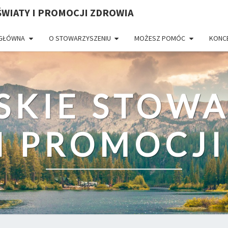
WIATY I PROMOCJI ZDROWIA
 GŁÓWNA
O STOWARZYSZENIU
MOŻESZ POMÓC
KONC
SKIE STOWA
I PROMOCJ