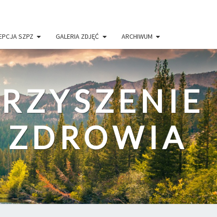
EPCJA SZPZ
GALERIA ZDJĘĆ
ARCHIWUM
RZYSZENIE
I ZDROWIA