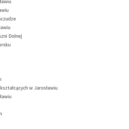
sławiu
ławiu
ńczudze
ławiu
zni Dolnej
worsku
y
ch
okształcących w Jarosławiu
sławiu
u
ch