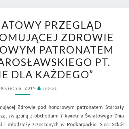
XVIII
WIATOWY PRZEGLĄD
POWIATOWY
ROMUJĄCEJ ZDROWIE
PRZEGLĄD
PIOSENKI
OWYM PATRONATEM
PROMUJĄCEJ
AROSŁAWSKIEGO PT.
ZDROWIE
POD
E DLA KAŻDEGO”
HONOROWYM
PATRONATEM
 Kwietnia, 2019
Jsoipz
STAROSTY
JAROSŁAWSKIEGO
mującej Zdrowie pod honorowym patronatem Starosty
PT.
rezą, związaną z obchodami 7 kwietnia Światowego Dnia
„ZDROWIE
i i młodzieży zrzeszonych w Podkarpackiej Sieci Szkół