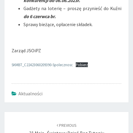
konkurencji do 06.06.2023r.
Gadżety na loterię – proszę przynieść do Kuźni
do 6 czerwca br.
Sprawy bieżące, opłacenie składek.
Zarząd JSOiPZ
SKMBT_C22423060209390-Spolecznosc
Pobierz
Aktualności
Post
navigation
PREVIOUS