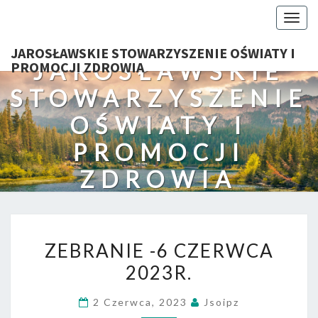
Togg
navig
JAROSŁAWSKIE STOWARZYSZENIE OŚWIATY I
JAROSŁAWSKIE
PROMOCJI ZDROWIA
STOWARZYSZENIE
OŚWIATY I
PROMOCJI
ZDROWIA
ZEBRANIE
ZEBRANIE -6 CZERWCA
-6
2023R.
CZERWCA
2023R.
2 Czerwca, 2023
Jsoipz