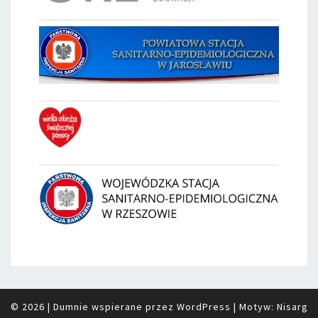
© 2026
|
Dumnie wspierane przez
WordPress
|
Motyw:
Nisarg