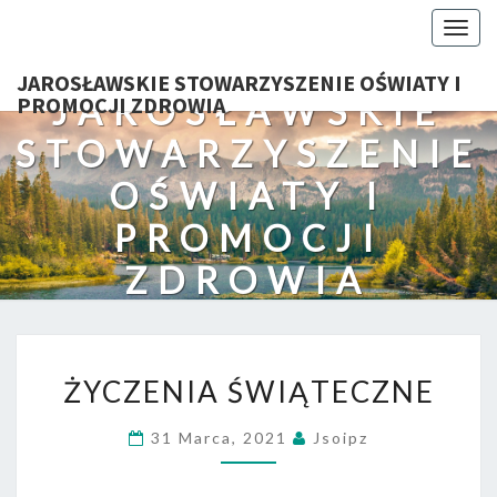
Togg
navig
JAROSŁAWSKIE STOWARZYSZENIE OŚWIATY I
JAROSŁAWSKIE
PROMOCJI ZDROWIA
STOWARZYSZENIE
OŚWIATY I
PROMOCJI
ZDROWIA
ŻYCZENIA
ŻYCZENIA ŚWIĄTECZNE
ŚWIĄTECZNE
31 Marca, 2021
Jsoipz