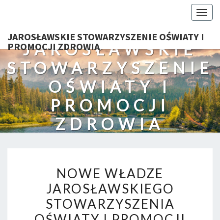
Togg
navig
JAROSŁAWSKIE STOWARZYSZENIE OŚWIATY I
JAROSŁAWSKIE
PROMOCJI ZDROWIA
STOWARZYSZENIE
OŚWIATY I
PROMOCJI
ZDROWIA
NOWE
NOWE WŁADZE
WŁADZE
JAROSŁAWSKIEGO
JAROSŁAWSKIEGO
STOWARZYSZENIA
STOWARZYSZENIA
OŚWIATY
OŚWIATY I PROMOCJI