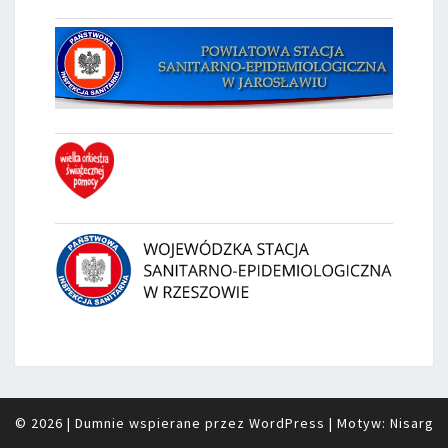
© 2026
|
Dumnie wspierane przez
WordPress
|
Motyw:
Nisarg