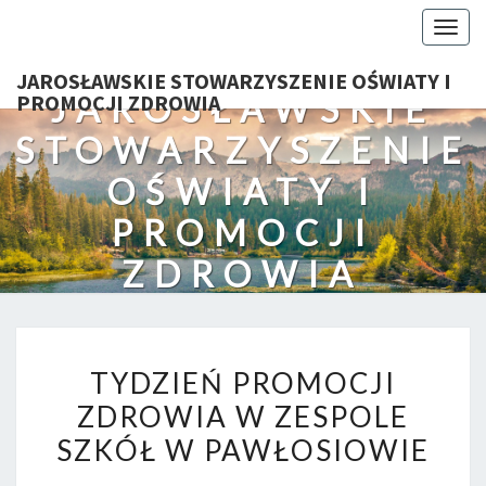
Togg
navig
JAROSŁAWSKIE STOWARZYSZENIE OŚWIATY I
JAROSŁAWSKIE
PROMOCJI ZDROWIA
STOWARZYSZENIE
OŚWIATY I
PROMOCJI
ZDROWIA
TYDZIEŃ
TYDZIEŃ PROMOCJI
PROMOCJI
ZDROWIA W ZESPOLE
ZDROWIA
SZKÓŁ W PAWŁOSIOWIE
W
ZESPOLE