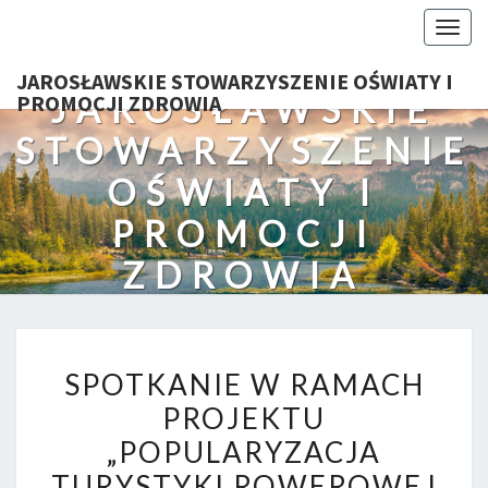
Togg
navig
JAROSŁAWSKIE STOWARZYSZENIE OŚWIATY I
JAROSŁAWSKIE
PROMOCJI ZDROWIA
STOWARZYSZENIE
OŚWIATY I
PROMOCJI
ZDROWIA
SPOTKANIE
SPOTKANIE W RAMACH
W
PROJEKTU
RAMACH
„POPULARYZACJA
PROJEKTU
„POPULARYZACJA
TURYSTYKI ROWEROWEJ