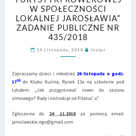
TURYSTYKI
W SPOŁECZNOŚCI
ROWEROWEJ
LOKALNEJ JAROSŁAWIA”
W
ZADANIE PUBLICZNE NR
SPOŁECZNOŚCI
435/2018
LOKALNEJ
JAROSŁAWIA”
14 Listopada, 2018
Jsoipz
ZADANIE
PUBLICZNE
NR
Zapraszamy dzieci i młodzież
26 listopada o godz.
435/2018
30
17
do Klubu Kuźnia, Rynek 13a na szkolenie pod
tytułem: „Jak przygotować rower do sezonu
zimowego? Rady i instrukcje od Pilatus’ a”.
Zgłoszenia do
24 .11.2018
za pomocą email:
jaroslawskie.ngo@gmail.com