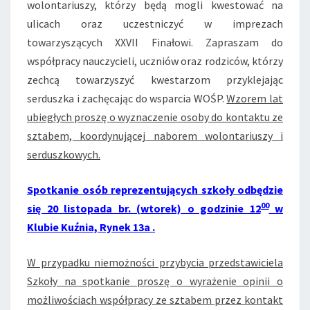
wolontariuszy, którzy będą mogli kwestować na
ulicach oraz uczestniczyć w imprezach
towarzyszących XXVII Finałowi. Zapraszam do
współpracy nauczycieli, uczniów oraz rodziców, którzy
zechcą towarzyszyć kwestarzom przyklejając
serduszka i zachęcając do wsparcia WOŚP.
Wzorem lat
ubiegłych proszę o wyznaczenie osoby do kontaktu ze
sztabem, koordynującej naborem wolontariuszy i
serduszkowych.
Spotkanie osób reprezentujących szkoły odbędzie
00
się 20 listopada br. (wtorek) o godzinie 12
w
Klubie Kuźnia, Rynek 13a .
W przypadku niemożności przybycia przedstawiciela
Szkoły na spotkanie proszę o wyrażenie opinii o
możliwościach współpracy ze sztabem przez kontakt