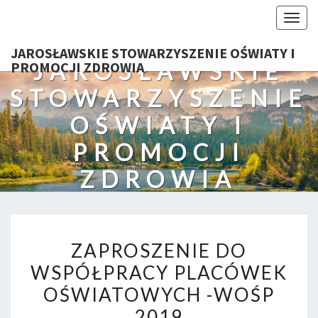
Togg
navig
JAROSŁAWSKIE STOWARZYSZENIE OŚWIATY I
JAROSŁAWSKIE
PROMOCJI ZDROWIA
STOWARZYSZENIE
OŚWIATY I
PROMOCJI
ZDROWIA
ZAPROSZENIE
ZAPROSZENIE DO
DO
WSPÓŁPRACY PLACÓWEK
WSPÓŁPRACY
OŚWIATOWYCH -WOŚP
PLACÓWEK
OŚWIATOWYCH
2019