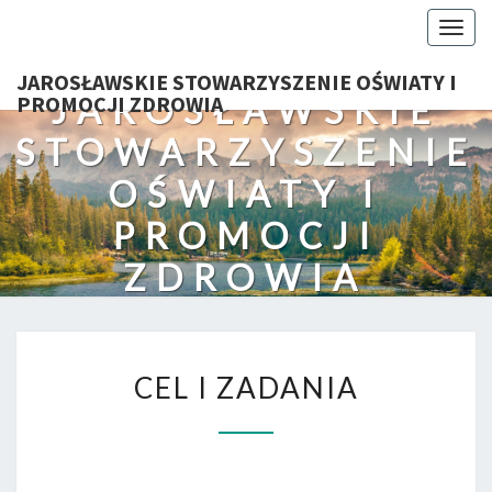
Togg
navig
JAROSŁAWSKIE STOWARZYSZENIE OŚWIATY I
JAROSŁAWSKIE
PROMOCJI ZDROWIA
STOWARZYSZENIE
OŚWIATY I
PROMOCJI
ZDROWIA
CEL
CEL I ZADANIA
I
ZADANIA