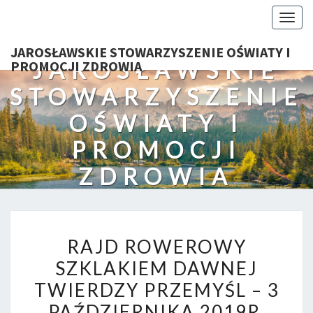
Togg
navig
JAROSŁAWSKIE STOWARZYSZENIE OŚWIATY I
JAROSŁAWSKIE
PROMOCJI ZDROWIA
STOWARZYSZENIE
OŚWIATY I
PROMOCJI
ZDROWIA
RAJD
RAJD ROWEROWY
ROWEROWY
SZKLAKIEM DAWNEJ
SZKLAKIEM
TWIERDZY PRZEMYŚL – 3
DAWNEJ
TWIERDZY
PAŹDZIERNIKA 2019R.