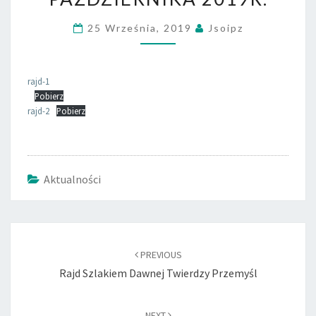
PRZEMYŚL
25 Września, 2019
Jsoipz
–
3
PAŹDZIERNIKA
rajd-1
2019R.
Pobierz
rajd-2
Pobierz
Aktualności
Post
navigation
PREVIOUS
Rajd Szlakiem Dawnej Twierdzy Przemyśl
NEXT