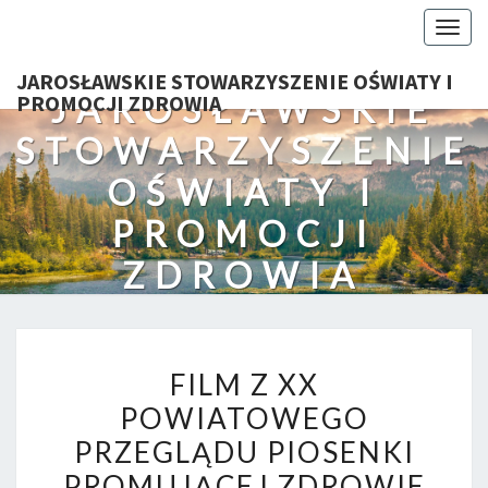
Togg
navig
JAROSŁAWSKIE STOWARZYSZENIE OŚWIATY I
JAROSŁAWSKIE
PROMOCJI ZDROWIA
STOWARZYSZENIE
OŚWIATY I
PROMOCJI
ZDROWIA
FILM
FILM Z XX
Z
POWIATOWEGO
XX
PRZEGLĄDU PIOSENKI
POWIATOWEGO
PRZEGLĄDU
PROMUJĄCEJ ZDROWIE