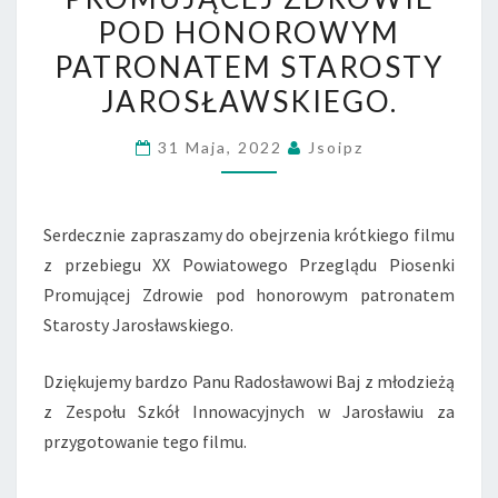
PIOSENKI
POD HONOROWYM
PROMUJĄCEJ
PATRONATEM STAROSTY
ZDROWIE
JAROSŁAWSKIEGO.
POD
HONOROWYM
31 Maja, 2022
Jsoipz
PATRONATEM
STAROSTY
JAROSŁAWSKIEGO.
Serdecznie zapraszamy do obejrzenia krótkiego filmu
z przebiegu XX Powiatowego Przeglądu Piosenki
Promującej Zdrowie pod honorowym patronatem
Starosty Jarosławskiego.
Dziękujemy bardzo Panu Radosławowi Baj z młodzieżą
z Zespołu Szkół Innowacyjnych w Jarosławiu za
przygotowanie tego filmu.