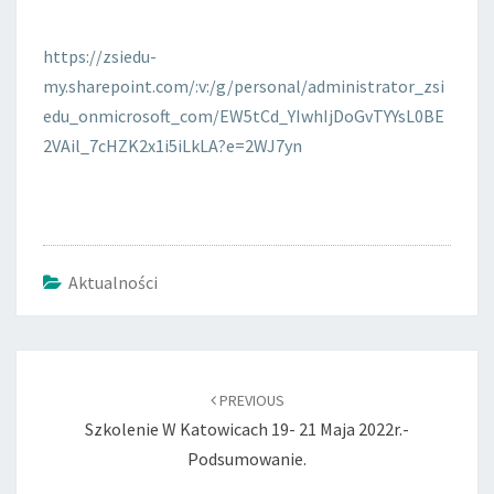
https://zsiedu-
my.sharepoint.com/:v:/g/personal/administrator_zsi
edu_onmicrosoft_com/EW5tCd_YIwhIjDoGvTYYsL0BE
2VAil_7cHZK2x1i5iLkLA?e=2WJ7yn
Aktualności
Post
navigation
PREVIOUS
Szkolenie W Katowicach 19- 21 Maja 2022r.-
Podsumowanie.