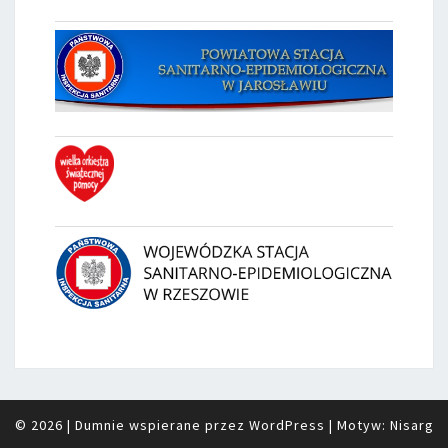
© 2026
|
Dumnie wspierane przez
WordPress
|
Motyw:
Nisarg