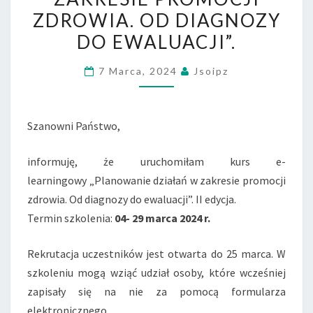
PROMOCJI
ZDROWIA. OD DIAGNOZY
ZDROWIA.
DO EWALUACJI”.
OD
DIAGNOZY
7 Marca, 2024
Jsoipz
DO
EWALUACJI”.
Szanowni Państwo,
informuję, że uruchomiłam kurs e-
learningowy „Planowanie działań w zakresie promocji
zdrowia. Od diagnozy do ewaluacji”. II edycja.
Termin szkolenia:
04- 29 marca 2024 r.
Rekrutacja uczestników jest otwarta do 25 marca. W
szkoleniu mogą wziąć udział osoby, które wcześniej
zapisały się na nie za pomocą formularza
elektronicznego.